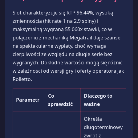
Slot charakteryzuje się RTP 96.44%, wysoką
zmiennością (hit rate 1 na 2.9 spiny) i
maksymalną wygraną 55 060x stawki, co w
połączeniu z mechaniką Megatrail daje szanse
na spektakularne wypłaty, choć wymaga
cierpliwości ze względu na długie serie bez
wygranych. Dokładne wartości mogą się różnić
w zależności od wersji gry i oferty operatora jak
Rolletto.
Co
Dlaczego to
Parametr
sprawdzić
ważne
Określa
długoterminowy
zwrot z