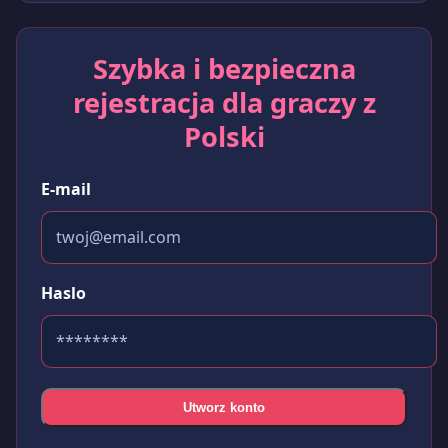
Szybka i bezpieczna
rejestracja dla graczy z
Polski
E-mail
Haslo
Utworz konto