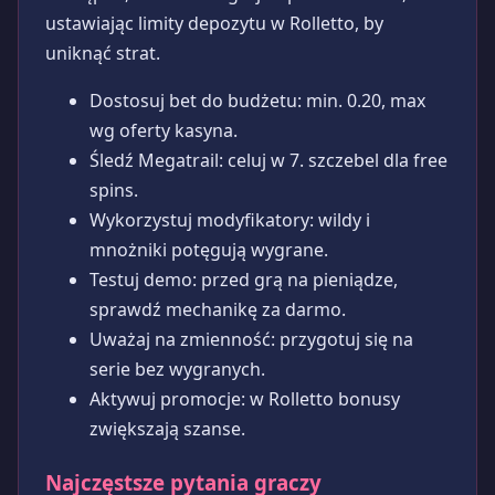
ustawiając limity depozytu w Rolletto, by
uniknąć strat.
Dostosuj bet do budżetu: min. 0.20, max
wg oferty kasyna.
Śledź Megatrail: celuj w 7. szczebel dla free
spins.
Wykorzystuj modyfikatory: wildy i
mnożniki potęgują wygrane.
Testuj demo: przed grą na pieniądze,
sprawdź mechanikę za darmo.
Uważaj na zmienność: przygotuj się na
serie bez wygranych.
Aktywuj promocje: w Rolletto bonusy
zwiększają szanse.
Najczęstsze pytania graczy