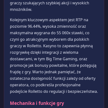
graczy szukających szybkiej akcji i wysokich
mnożników.
Kolejnym kluczowym aspektem jest RTP na
poziomie 96.44%, wysoka zmienność oraz
maksymalna wygrana do 55 060x stawki, co
czyni go atrakcyjnym wyborem dla polskich
graczy w Rolletto. Kasyno to zapewnia płynną
rozgrywkę dzięki integracji z wieloma
dostawcami, w tym Big Time Gaming, oraz
promocje jak bonusy powitalne, które potęgują
frajdę z gry. Warto jednak pamiętać, że
ostateczna dostępność funkcji zależy od oferty
operatora, co podkreśla profesjonalne
podejście Rolletto do regulacji i bezpieczeństwa.
Mechanika i funkcje gry