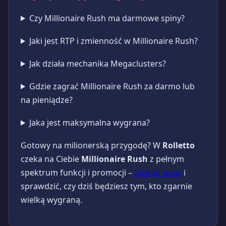
Czy Millionaire Rush ma darmowe spiny?
Jaki jest RTP i zmienność w Millionaire Rush?
Jak działa mechanika Megaclusters?
Gdzie zagrać Millionaire Rush za darmo lub
na pieniądze?
Jaka jest maksymalna wygrana?
Gotowy na milionerską przygodę? W
Rolletto
czeka na Ciebie
Millionaire Rush
z pełnym
spektrum funkcji i promocji –
zagrać teraz
i
sprawdzić, czy dziś będziesz tym, kto zgarnie
wielką wygraną.