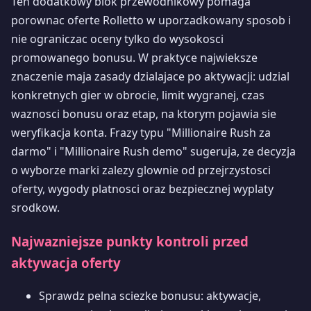
Ten dodatkowy blok przewodnikowy pomaga
porownac oferte Rolletto w uporzadkowany sposob i
nie ograniczac oceny tylko do wysokosci
promowanego bonusu. W praktyce najwieksze
znaczenie maja zasady dzialajace po aktywacji: udzial
konkretnych gier w obrocie, limit wygranej, czas
waznosci bonusu oraz etap, na ktorym pojawia sie
weryfikacja konta. Frazy typu "Millionaire Rush za
darmo" i "Millionaire Rush demo" sugeruja, ze decyzja
o wyborze marki zalezy glownie od przejrzystosci
oferty, wygody platnosci oraz bezpiecznej wyplaty
srodkow.
Najwazniejsze punkty kontroli przed
aktywacja oferty
Sprawdz pelna sciezke bonusu: aktywacje,