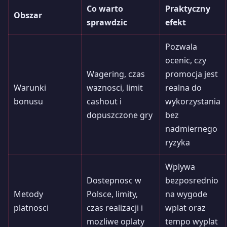
Co warto
Praktyczny
Obszar
sprawdzic
efekt
Pozwala
ocenic, czy
Wagering, czas
promocja jest
Warunki
waznosci, limit
realna do
bonusu
cashout i
wykorzystania
dopuszczone gry
bez
nadmiernego
ryzyka
Wplywa
Dostepnosc w
bezposrednio
Metody
Polsce, limity,
na wygode
platnosci
czas realizacji i
wplat oraz
mozliwe oplaty
tempo wyplat