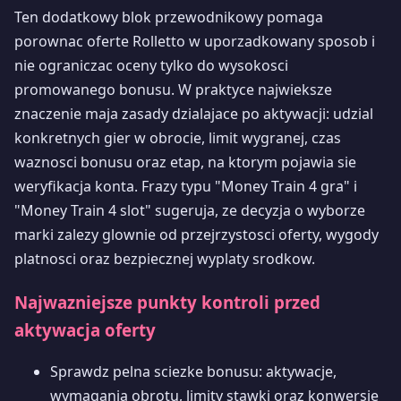
Ten dodatkowy blok przewodnikowy pomaga
porownac oferte Rolletto w uporzadkowany sposob i
nie ograniczac oceny tylko do wysokosci
promowanego bonusu. W praktyce najwieksze
znaczenie maja zasady dzialajace po aktywacji: udzial
konkretnych gier w obrocie, limit wygranej, czas
waznosci bonusu oraz etap, na ktorym pojawia sie
weryfikacja konta. Frazy typu "Money Train 4 gra" i
"Money Train 4 slot" sugeruja, ze decyzja o wyborze
marki zalezy glownie od przejrzystosci oferty, wygody
platnosci oraz bezpiecznej wyplaty srodkow.
Najwazniejsze punkty kontroli przed
aktywacja oferty
Sprawdz pelna sciezke bonusu: aktywacje,
wymagania obrotu, limity stawki oraz konwersje