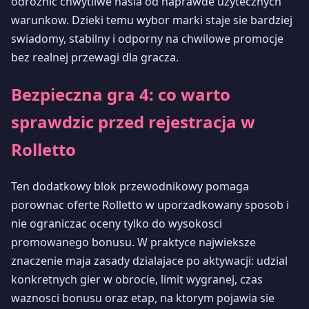
odroznic chwytliwe hasla od naprawde uzytecznych
warunkow. Dzieki temu wybor marki staje sie bardziej
swiadomy, stabilny i odporny na chwilowe promocje
bez realnej przewagi dla gracza.
Bezpieczna gra 4: co warto
sprawdzic przed rejestracja w
Rolletto
Ten dodatkowy blok przewodnikowy pomaga
porownac oferte Rolletto w uporzadkowany sposob i
nie ograniczac oceny tylko do wysokosci
promowanego bonusu. W praktyce najwieksze
znaczenie maja zasady dzialajace po aktywacji: udzial
konkretnych gier w obrocie, limit wygranej, czas
waznosci bonusu oraz etap, na ktorym pojawia sie