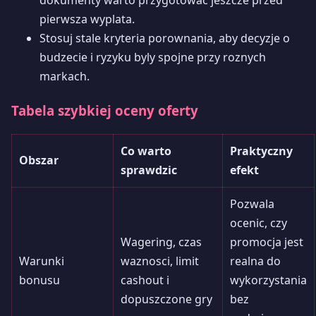
pierwsza wyplata.
Stosuj stale kryteria porownania, aby decyzje o
budzecie i ryzyku byly spojne przy roznych
markach.
Tabela szybkiej oceny oferty
Co warto
Praktyczny
Obszar
sprawdzic
efekt
Pozwala
ocenic, czy
Wagering, czas
promocja jest
Warunki
waznosci, limit
realna do
bonusu
cashout i
wykorzystania
dopuszczone gry
bez