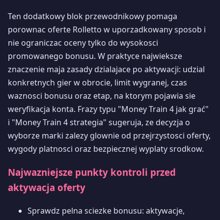
Ten dodatkowy blok przewodnikowy pomaga
porownac oferte Rolletto w uporzadkowany sposob i
nie ograniczac oceny tylko do wysokosci
promowanego bonusu. W praktyce najwieksze
znaczenie maja zasady dzialajace po aktywacji: udzial
konkretnych gier w obrocie, limit wygranej, czas
waznosci bonusu oraz etap, na ktorym pojawia sie
weryfikacja konta. Frazy typu "Money Train 4 jak grać"
i "Money Train 4 strategia" sugeruja, ze decyzja o
wyborze marki zalezy glownie od przejrzystosci oferty,
wygody platnosci oraz bezpiecznej wyplaty srodkow.
Najwazniejsze punkty kontroli przed
aktywacja oferty
Sprawdz pelna sciezke bonusu: aktywacje,