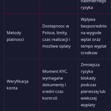
nadmiernego
ryzyka
Wplywa
Dostepnosc w
bezposrednio
Metody
Polsce, limity,
na wygode
platnosci
czas realizacji i
wplat oraz
mozliwe oplaty
tempo wyplat
srodkow
Zmniejsza
Moment KYC,
ryzyko
wymagane
blokady
Weryfikacja
dokumenty i
podczas
konta
sredni czas
pierwszej lub
kontroli
wiekszej
wyplaty