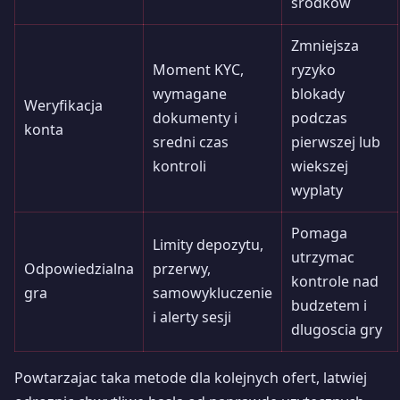
srodkow
Zmniejsza
Moment KYC,
ryzyko
wymagane
blokady
Weryfikacja
dokumenty i
podczas
konta
sredni czas
pierwszej lub
kontroli
wiekszej
wyplaty
Pomaga
Limity depozytu,
utrzymac
Odpowiedzialna
przerwy,
kontrole nad
gra
samowykluczenie
budzetem i
i alerty sesji
dlugoscia gry
Powtarzajac taka metode dla kolejnych ofert, latwiej