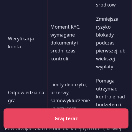
srodkow
Zmniejsza
Moment KYC,
ryzyko
wymagane
blokady
Weryfikacja
dokumenty i
podczas
konta
sredni czas
pierwszej lub
kontroli
wiekszej
wyplaty
Pomaga
Limity depozytu,
utrzymac
Odpowiedzialna
przerwy,
kontrole nad
gra
samowykluczenie
budzetem i
i alerty sesji
dlugoscia gry
Graj teraz
Powtarzajac taka metode dla kolejnych ofert, latwiej