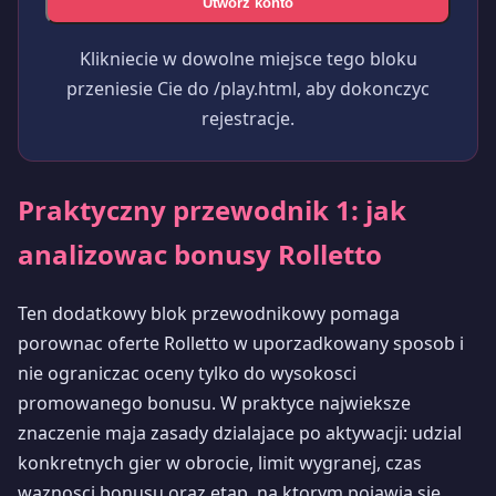
Utworz konto
Klikniecie w dowolne miejsce tego bloku
przeniesie Cie do /play.html, aby dokonczyc
rejestracje.
Praktyczny przewodnik 1: jak
analizowac bonusy Rolletto
Ten dodatkowy blok przewodnikowy pomaga
porownac oferte Rolletto w uporzadkowany sposob i
nie ograniczac oceny tylko do wysokosci
promowanego bonusu. W praktyce najwieksze
znaczenie maja zasady dzialajace po aktywacji: udzial
konkretnych gier w obrocie, limit wygranej, czas
waznosci bonusu oraz etap, na ktorym pojawia sie