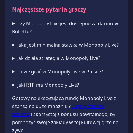
Najczęstsze pytania graczy
Czy Monopoly Live jest dostępne za darmo w
Rolletto?
Jaka jest minimalna stawka w Monopoly Live?
Jak działa strategia w Monopoly Live?
Gdzie grać w Monopoly Live w Polsce?
Jaki RTP ma Monopoly Live?
Gotowy na ekscytującą rundę Monopoly Live z
szansą na duże mnożniki?
Zagraj teraz w
Rolletto
i skorzystaj z bonusu powitalnego, by
pomnożyć swoje zakłady w tej kultowej grze na
żywo.