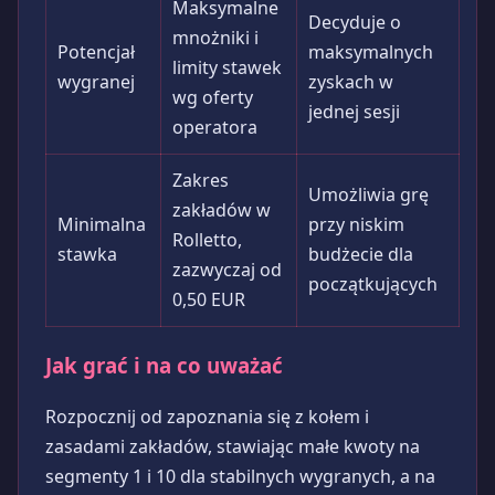
Maksymalne
Decyduje o
mnożniki i
Potencjał
maksymalnych
limity stawek
wygranej
zyskach w
wg oferty
jednej sesji
operatora
Zakres
Umożliwia grę
zakładów w
Minimalna
przy niskim
Rolletto,
stawka
budżecie dla
zazwyczaj od
początkujących
0,50 EUR
Jak grać i na co uważać
Rozpocznij od zapoznania się z kołem i
zasadami zakładów, stawiając małe kwoty na
segmenty 1 i 10 dla stabilnych wygranych, a na