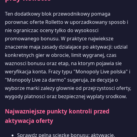
Ten dodatkowy blok przewodnikowy pomaga
porownac oferte Rolletto w uporzadkowany sposob i
nie ograniczac oceny tylko do wysokosci
promowanego bonusu. W praktyce najwieksze
znaczenie maja zasady dzialajace po aktywacji: udzial
konkretnych gier w obrocie, limit wygranej, czas
waznosci bonusu oraz etap, na ktorym pojawia sie
weryfikacja konta. Frazy typu "Monopoly Live polska" i
"Monopoly Live za darmo" sugeruja, ze decyzja o
wyborze marki zalezy glownie od przejrzystosci oferty,
wygody platnosci oraz bezpiecznej wyplaty srodkow.
Najwazniejsze punkty kontroli przed
aktywacja oferty
Sprawdz pelna sciezke bonusu: aktywacje,