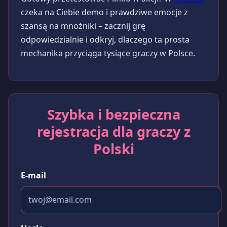
czeka na Ciebie demo i prawdziwe emocje z
szansą na mnożniki – zacznij grę
odpowiedzialnie i odkryj, dlaczego ta prosta
mechanika przyciąga tysiące graczy w Polsce.
Szybka i bezpieczna
rejestracja dla graczy z
Polski
E-mail