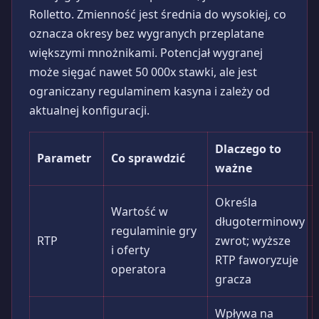
Rolletto. Zmienność jest średnia do wysokiej, co
oznacza okresy bez wygranych przeplatane
większymi mnożnikami. Potencjał wygranej
może sięgać nawet 50 000x stawki, ale jest
ograniczany regulaminem kasyna i zależy od
aktualnej konfiguracji.
Dlaczego to
Parametr
Co sprawdzić
ważne
Określa
Wartość w
długoterminowy
regulaminie gry
RTP
zwrot; wyższe
i oferty
RTP faworyzuje
operatora
gracza
Wpływa na