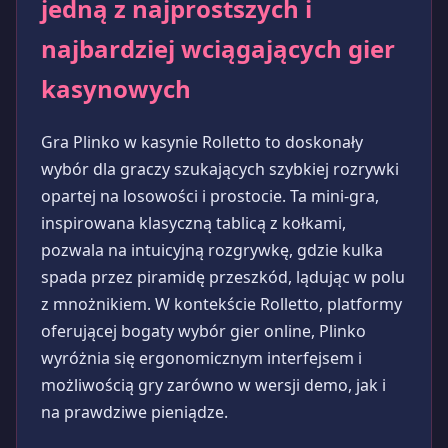
jedną z najprostszych i
najbardziej wciągających gier
kasynowych
Gra Plinko w kasynie Rolletto to doskonały
wybór dla graczy szukających szybkiej rozrywki
opartej na losowości i prostocie. Ta mini-gra,
inspirowana klasyczną tablicą z kołkami,
pozwala na intuicyjną rozgrywkę, gdzie kulka
spada przez piramidę przeszkód, lądując w polu
z mnożnikiem. W kontekście Rolletto, platformy
oferującej bogaty wybór gier online, Plinko
wyróżnia się ergonomicznym interfejsem i
możliwością gry zarówno w wersji demo, jak i
na prawdziwe pieniądze.