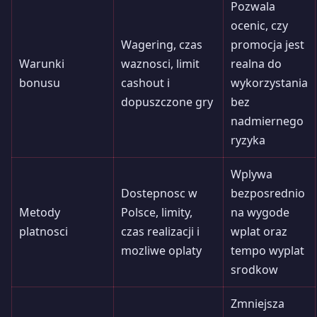
Pozwala
ocenic, czy
Wagering, czas
promocja jest
Warunki
waznosci, limit
realna do
bonusu
cashout i
wykorzystania
dopuszczone gry
bez
nadmiernego
ryzyka
Wplywa
Dostepnosc w
bezposrednio
Metody
Polsce, limity,
na wygode
platnosci
czas realizacji i
wplat oraz
mozliwe oplaty
tempo wyplat
srodkow
Zmniejsza