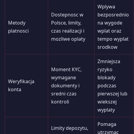
Wplywa
Dostepnosc w
bezposrednio
Metody
Polsce, limity,
na wygode
platnosci
czas realizacji i
wplat oraz
mozliwe oplaty
tempo wyplat
srodkow
Zmniejsza
Moment KYC,
ryzyko
wymagane
blokady
Weryfikacja
dokumenty i
podczas
konta
sredni czas
pierwszej lub
kontroli
wiekszej
wyplaty
Pomaga
Limity depozytu,
utrzymac