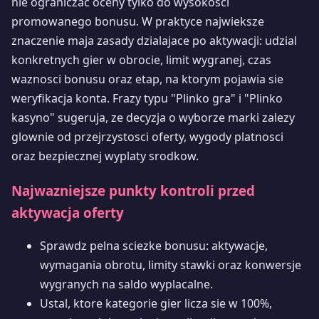
nie ograniczac oceny tylko do wysokosci
promowanego bonusu. W praktyce najwieksze
znaczenie maja zasady dzialajace po aktywacji: udzial
konkretnych gier w obrocie, limit wygranej, czas
waznosci bonusu oraz etap, na ktorym pojawia sie
weryfikacja konta. Frazy typu "Plinko gra" i "Plinko
kasyno" sugeruja, ze decyzja o wyborze marki zalezy
glownie od przejrzystosci oferty, wygody platnosci
oraz bezpiecznej wyplaty srodkow.
Najwazniejsze punkty kontroli przed
aktywacja oferty
Sprawdz pelna sciezke bonusu: aktywacje,
wymagania obrotu, limity stawki oraz konwersje
wygranych na saldo wyplacalne.
Ustal, ktore kategorie gier licza sie w 100%,