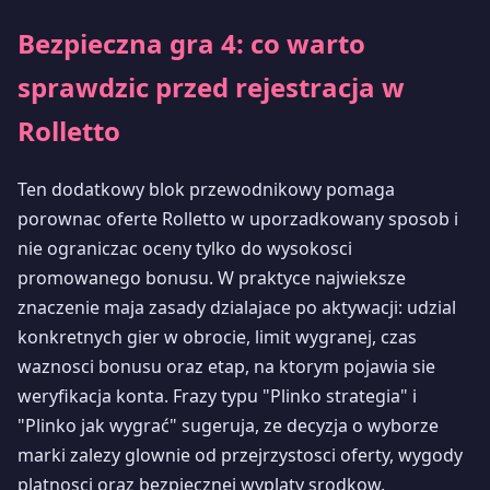
Bezpieczna gra 4: co warto
sprawdzic przed rejestracja w
Rolletto
Ten dodatkowy blok przewodnikowy pomaga
porownac oferte Rolletto w uporzadkowany sposob i
nie ograniczac oceny tylko do wysokosci
promowanego bonusu. W praktyce najwieksze
znaczenie maja zasady dzialajace po aktywacji: udzial
konkretnych gier w obrocie, limit wygranej, czas
waznosci bonusu oraz etap, na ktorym pojawia sie
weryfikacja konta. Frazy typu "Plinko strategia" i
"Plinko jak wygrać" sugeruja, ze decyzja o wyborze
marki zalezy glownie od przejrzystosci oferty, wygody
platnosci oraz bezpiecznej wyplaty srodkow.