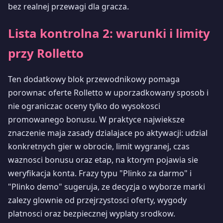
bez realnej przewagi dla gracza.
Lista kontrolna 2: warunki i limity
przy Rolletto
Ten dodatkowy blok przewodnikowy pomaga
porownac oferte Rolletto w uporzadkowany sposob i
nie ograniczac oceny tylko do wysokosci
promowanego bonusu. W praktyce najwieksze
znaczenie maja zasady dzialajace po aktywacji: udzial
konkretnych gier w obrocie, limit wygranej, czas
waznosci bonusu oraz etap, na ktorym pojawia sie
weryfikacja konta. Frazy typu "Plinko za darmo" i
"Plinko demo" sugeruja, ze decyzja o wyborze marki
zalezy glownie od przejrzystosci oferty, wygody
platnosci oraz bezpiecznej wyplaty srodkow.