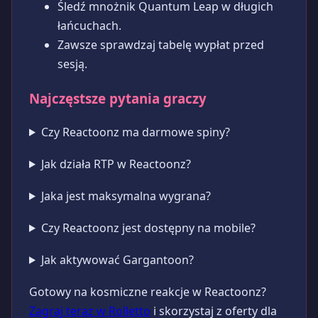
Śledź mnożnik Quantum Leap w długich
łańcuchach.
Zawsze sprawdzaj tabelę wypłat przed
sesją.
Najczęstsze pytania graczy
Czy Reactoonz ma darmowe spiny?
Jak działa RTP w Reactoonz?
Jaka jest maksymalna wygrana?
Czy Reactoonz jest dostępny na mobile?
Jak aktywować Gargantoon?
Gotowy na kosmiczne reakcje w Reactoonz?
Zagraj teraz w Rolletto
i skorzystaj z oferty dla