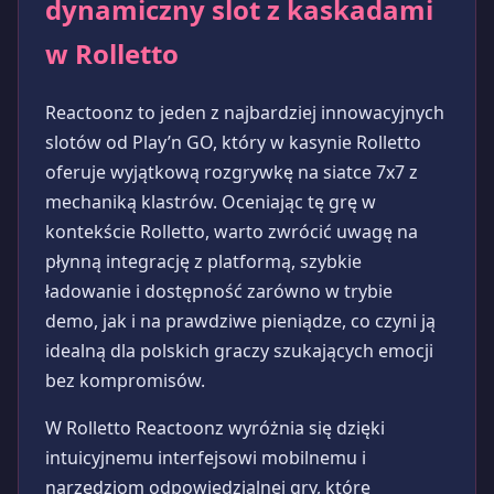
dynamiczny slot z kaskadami
w Rolletto
Reactoonz to jeden z najbardziej innowacyjnych
slotów od Play’n GO, który w kasynie Rolletto
oferuje wyjątkową rozgrywkę na siatce 7x7 z
mechaniką klastrów. Oceniając tę grę w
kontekście Rolletto, warto zwrócić uwagę na
płynną integrację z platformą, szybkie
ładowanie i dostępność zarówno w trybie
demo, jak i na prawdziwe pieniądze, co czyni ją
idealną dla polskich graczy szukających emocji
bez kompromisów.
W Rolletto Reactoonz wyróżnia się dzięki
intuicyjnemu interfejsowi mobilnemu i
narzędziom odpowiedzialnej gry, które