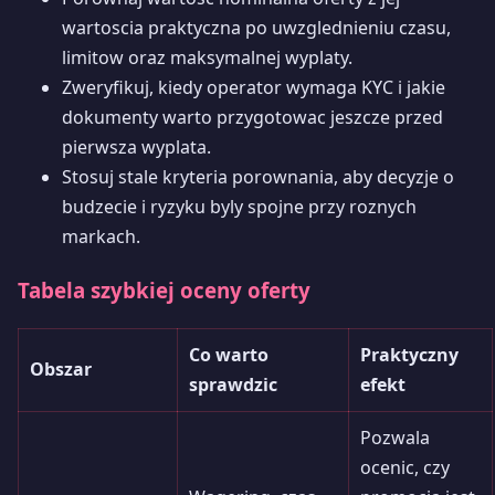
wartoscia praktyczna po uwzglednieniu czasu,
limitow oraz maksymalnej wyplaty.
Zweryfikuj, kiedy operator wymaga KYC i jakie
dokumenty warto przygotowac jeszcze przed
pierwsza wyplata.
Stosuj stale kryteria porownania, aby decyzje o
budzecie i ryzyku byly spojne przy roznych
markach.
Tabela szybkiej oceny oferty
Co warto
Praktyczny
Obszar
sprawdzic
efekt
Pozwala
ocenic, czy