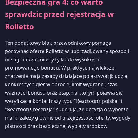
Bezpieczna gra 4: co warto
sprawdzic przed rejestracja w
Rolletto
Ten dodatkowy blok przewodnikowy pomaga
porownac oferte Rolletto w uporzadkowany sposob i
nie ograniczac oceny tylko do wysokosci
promowanego bonusu. W praktyce najwieksze
znaczenie maja zasady dzialajace po aktywacji: udzial
konkretnych gier w obrocie, limit wygranej, czas
waznosci bonusu oraz etap, na ktorym pojawia sie
weryfikacja konta. Frazy typu "Reactoonz polska" i
"Reactoonz recenzja" sugeruja, ze decyzja o wyborze
marki zalezy glownie od przejrzystosci oferty, wygody
platnosci oraz bezpiecznej wyplaty srodkow.