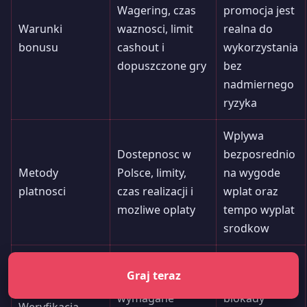
Wagering, czas
promocja jest
Warunki
waznosci, limit
realna do
bonusu
cashout i
wykorzystania
dopuszczone gry
bez
nadmiernego
ryzyka
Wplywa
Dostepnosc w
bezposrednio
Metody
Polsce, limity,
na wygode
platnosci
czas realizacji i
wplat oraz
mozliwe oplaty
tempo wyplat
srodkow
Zmniejsza
Graj teraz
Moment KYC,
ryzyko
wymagane
blokady