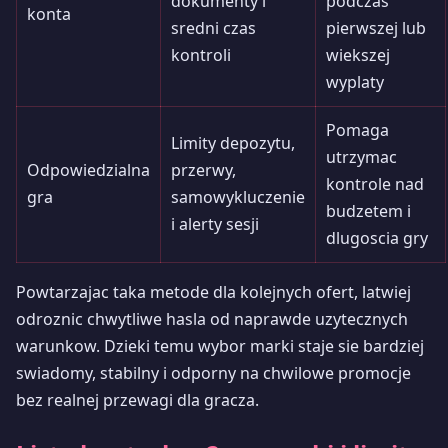
dokumenty i
podczas
konta
sredni czas
pierwszej lub
kontroli
wiekszej
wyplaty
Pomaga
Limity depozytu,
utrzymac
Odpowiedzialna
przerwy,
kontrole nad
gra
samowykluczenie
budzetem i
i alerty sesji
dlugoscia gry
Powtarzajac taka metode dla kolejnych ofert, latwiej
odroznic chwytliwe hasla od naprawde uzytecznych
warunkow. Dzieki temu wybor marki staje sie bardziej
swiadomy, stabilny i odporny na chwilowe promocje
bez realnej przewagi dla gracza.