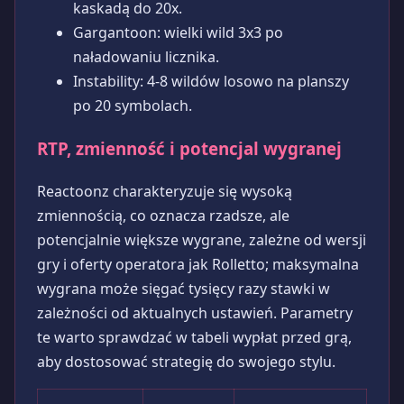
kaskadą do 20x.
Gargantoon: wielki wild 3x3 po
naładowaniu licznika.
Instability: 4-8 wildów losowo na planszy
po 20 symbolach.
RTP, zmienność i potencjal wygranej
Reactoonz charakteryzuje się wysoką
zmiennością, co oznacza rzadsze, ale
potencjalnie większe wygrane, zależne od wersji
gry i oferty operatora jak Rolletto; maksymalna
wygrana może sięgać tysięcy razy stawki w
zależności od aktualnych ustawień. Parametry
te warto sprawdzać w tabeli wypłat przed grą,
aby dostosować strategię do swojego stylu.