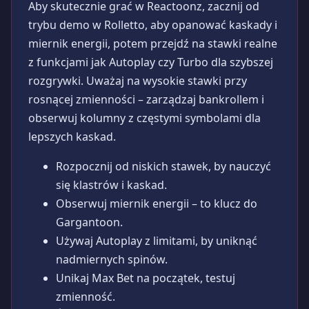
Aby skutecznie grać w Reactoonz, zacznij od
trybu demo w Rolletto, aby opanować kaskady i
miernik energii, potem przejdź na stawki realne
z funkcjami jak Autoplay czy Turbo dla szybszej
rozgrywki. Uważaj na wysokie stawki przy
rosnącej zmienności – zarządzaj bankrollem i
obserwuj kolumny z częstymi symbolami dla
lepszych kaskad.
Rozpocznij od niskich stawek, by nauczyć
się klastrów i kaskad.
Obserwuj miernik energii – to klucz do
Gargantoon.
Używaj Autoplay z limitami, by uniknąć
nadmiernych spinów.
Unikaj Max Bet na początek, testuj
zmienność.