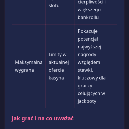
cierpliwości i
slotu
większego
bankrollu
Pokazuje
potencjał
najwyższej
Limity w
nagrody
Maksymalna
aktualnej
względem
wygrana
ofercie
stawki,
kasyna
kluczowy dla
graczy
celujących w
jackpoty
Jak grać i na co uważać