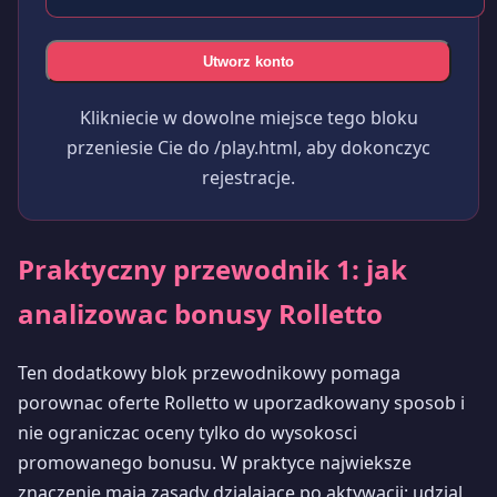
Utworz konto
Klikniecie w dowolne miejsce tego bloku
przeniesie Cie do /play.html, aby dokonczyc
rejestracje.
Praktyczny przewodnik 1: jak
analizowac bonusy Rolletto
Ten dodatkowy blok przewodnikowy pomaga
porownac oferte Rolletto w uporzadkowany sposob i
nie ograniczac oceny tylko do wysokosci
promowanego bonusu. W praktyce najwieksze
znaczenie maja zasady dzialajace po aktywacji: udzial