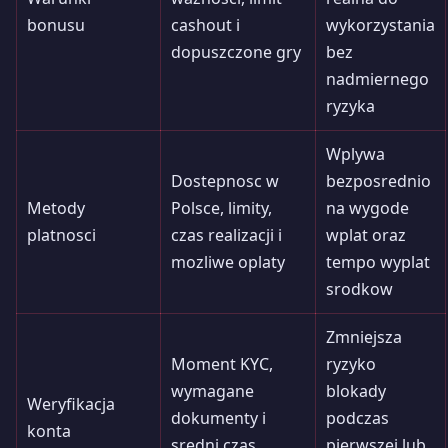
bonusu
cashout i
wykorzystania
dopuszczone gry
bez
nadmiernego
ryzyka
Wplywa
Dostepnosc w
bezposrednio
Metody
Polsce, limity,
na wygode
platnosci
czas realizacji i
wplat oraz
mozliwe oplaty
tempo wyplat
srodkow
Zmniejsza
Moment KYC,
ryzyko
wymagane
blokady
Weryfikacja
dokumenty i
podczas
konta
sredni czas
pierwszej lub