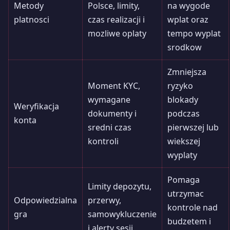
Metody
Polsce, limity,
na wygode
platnosci
czas realizacji i
wplat oraz
mozliwe oplaty
tempo wyplat
srodkow
Zmniejsza
Moment KYC,
ryzyko
wymagane
blokady
Weryfikacja
dokumenty i
podczas
konta
sredni czas
pierwszej lub
kontroli
wiekszej
wyplaty
Pomaga
Limity depozytu,
utrzymac
Odpowiedzialna
przerwy,
kontrole nad
gra
samowykluczenie
budzetem i
i alerty sesji