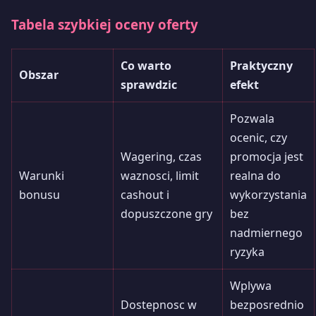
Tabela szybkiej oceny oferty
Co warto
Praktyczny
Obszar
sprawdzic
efekt
Pozwala
ocenic, czy
Wagering, czas
promocja jest
Warunki
waznosci, limit
realna do
bonusu
cashout i
wykorzystania
dopuszczone gry
bez
nadmiernego
ryzyka
Wplywa
Dostepnosc w
bezposrednio