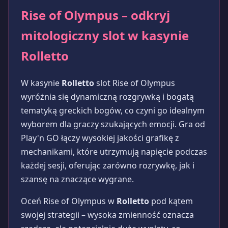
Rise of Olympus – odkryj
mitologiczny slot w kasynie
Rolletto
W kasynie
Rolletto
slot Rise of Olympus
wyróżnia się dynamiczną rozgrywką i bogatą
tematyką greckich bogów, co czyni go idealnym
wyborem dla graczy szukających emocji. Gra od
Play'n GO łączy wysokiej jakości grafikę z
mechanikami, które utrzymują napięcie podczas
każdej sesji, oferując zarówno rozrywkę, jak i
szansę na znaczące wygrane.
Oceń Rise of Olympus w
Rolletto
pod kątem
swojej strategii – wysoka zmienność oznacza