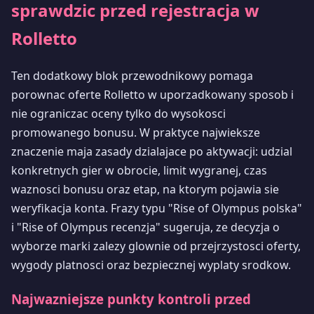
sprawdzic przed rejestracja w
Rolletto
Ten dodatkowy blok przewodnikowy pomaga
porownac oferte Rolletto w uporzadkowany sposob i
nie ograniczac oceny tylko do wysokosci
promowanego bonusu. W praktyce najwieksze
znaczenie maja zasady dzialajace po aktywacji: udzial
konkretnych gier w obrocie, limit wygranej, czas
waznosci bonusu oraz etap, na ktorym pojawia sie
weryfikacja konta. Frazy typu "Rise of Olympus polska"
i "Rise of Olympus recenzja" sugeruja, ze decyzja o
wyborze marki zalezy glownie od przejrzystosci oferty,
wygody platnosci oraz bezpiecznej wyplaty srodkow.
Najwazniejsze punkty kontroli przed