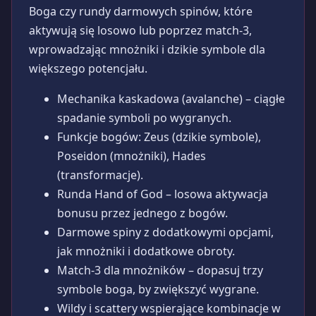
Boga czy rundy darmowych spinów, które
aktywują się losowo lub poprzez match-3,
wprowadzając mnożniki i dzikie symbole dla
większego potencjału.
Mechanika kaskadowa (avalanche) – ciągłe
spadanie symboli po wygranych.
Funkcje bogów: Zeus (dzikie symbole),
Poseidon (mnożniki), Hades
(transformacje).
Runda Hand of God – losowa aktywacja
bonusu przez jednego z bogów.
Darmowe spiny z dodatkowymi opcjami,
jak mnożniki i dodatkowe obroty.
Match-3 dla mnożników – dopasuj trzy
symbole boga, by zwiększyć wygrane.
Wildy i scattery wspierające kombinacje w