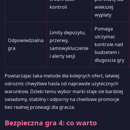
kontroli
wiekszej
wyplaty
Pomaga
Limity depozytu,
utrzymac
Odpowiedzialna
przerwy,
kontrole nad
gra
samowykluczenie
budzetem i
i alerty sesji
dlugoscia gry
Powtarzajac taka metode dla kolejnych ofert, latwiej
odroznic chwytliwe hasla od naprawde uzytecznych
warunkow. Dzieki temu wybor marki staje sie bardziej
swiadomy, stabilny i odporny na chwilowe promocje
bez realnej przewagi dla gracza.
Bezpieczna gra 4: co warto