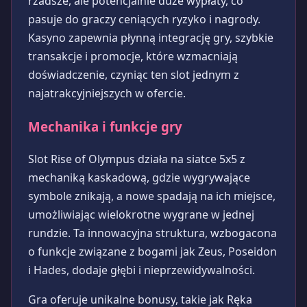
rzadsze, ale potencjalnie duże wypłaty, co
pasuje do graczy ceniących ryzyko i nagrody.
Kasyno zapewnia płynną integrację gry, szybkie
transakcje i promocje, które wzmacniają
doświadczenie, czyniąc ten slot jednym z
najatrakcyjniejszych w ofercie.
Mechanika i funkcje gry
Slot Rise of Olympus działa na siatce 5x5 z
mechaniką kaskadową, gdzie wygrywające
symbole znikają, a nowe spadają na ich miejsce,
umożliwiając wielokrotne wygrane w jednej
rundzie. Ta innowacyjna struktura, wzbogacona
o funkcje związane z bogami jak Zeus, Poseidon
i Hades, dodaje głębi i nieprzewidywalności.
Gra oferuje unikalne bonusy, takie jak Ręka