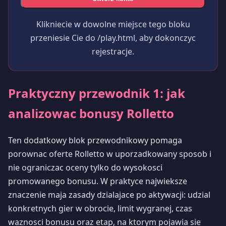
Klikniecie w dowolne miejsce tego bloku
przeniesie Cie do /play.html, aby dokonczyc
rejestracje.
Praktyczny przewodnik 1: jak
analizowac bonusy Rolletto
Ten dodatkowy blok przewodnikowy pomaga
porownac oferte Rolletto w uporzadkowany sposob i
nie ograniczac oceny tylko do wysokosci
promowanego bonusu. W praktyce najwieksze
znaczenie maja zasady dzialajace po aktywacji: udzial
konkretnych gier w obrocie, limit wygranej, czas
waznosci bonusu oraz etap, na ktorym pojawia sie