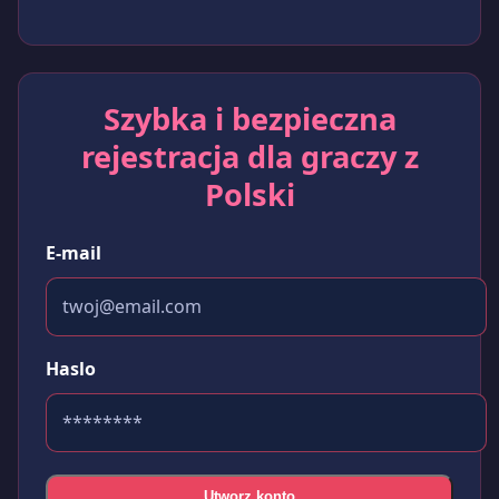
Szybka i bezpieczna
rejestracja dla graczy z
Polski
E-mail
Haslo
Utworz konto