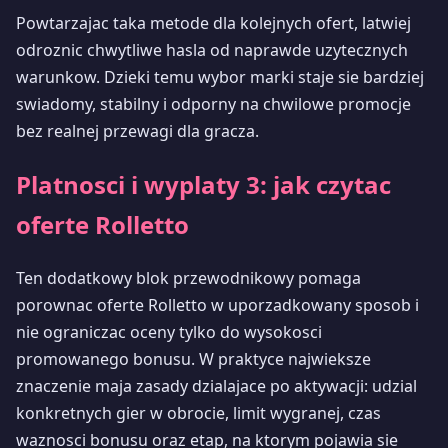
Powtarzajac taka metode dla kolejnych ofert, latwiej
odroznic chwytliwe hasla od naprawde uzytecznych
warunkow. Dzieki temu wybor marki staje sie bardziej
swiadomy, stabilny i odporny na chwilowe promocje
bez realnej przewagi dla gracza.
Platnosci i wyplaty 3: jak czytac
oferte Rolletto
Ten dodatkowy blok przewodnikowy pomaga
porownac oferte Rolletto w uporzadkowany sposob i
nie ograniczac oceny tylko do wysokosci
promowanego bonusu. W praktyce najwieksze
znaczenie maja zasady dzialajace po aktywacji: udzial
konkretnych gier w obrocie, limit wygranej, czas
waznosci bonusu oraz etap, na ktorym pojawia sie