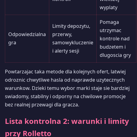
wyplaty
Pomaga
Limity depozytu,
utrzymac
Odpowiedzialna
przerwy,
kontrole nad
gra
samowykluczenie
budzetem i
i alerty sesji
dlugoscia gry
Powtarzajac taka metode dla kolejnych ofert, latwiej
odroznic chwytliwe hasla od naprawde uzytecznych
warunkow. Dzieki temu wybor marki staje sie bardziej
swiadomy, stabilny i odporny na chwilowe promocje
bez realnej przewagi dla gracza.
Lista kontrolna 2: warunki i limity
przy Rolletto