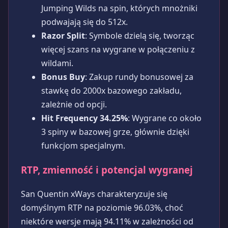
Jumping Wilds na spin, których mnożniki
podwajają się do 512x.
Razor Split
: Symbole dzielą się, tworząc
więcej szans na wygrane w połączeniu z
wildami.
Bonus Buy
: Zakup rundy bonusowej za
stawkę do 2000x bazowego zakładu,
zależnie od opcji.
Hit Frequency 34.25%
: Wygrane co około
3 spiny w bazowej grze, głównie dzięki
funkcjom specjalnym.
RTP, zmienność i potencjal wygranej
San Quentin xWays charakteryzuje się
domyślnym RTP na poziomie 96.03%, choć
niektóre wersje mają 94.11% w zależności od