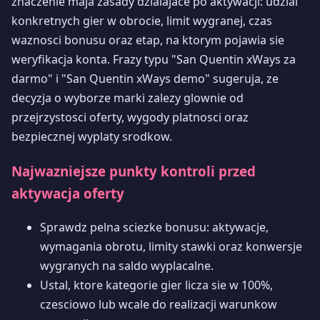
znaczenie maja zasady dzialajace po aktywacji: udzial
konkretnych gier w obrocie, limit wygranej, czas
waznosci bonusu oraz etap, na ktorym pojawia sie
weryfikacja konta. Frazy typu "San Quentin xWays za
darmo" i "San Quentin xWays demo" sugeruja, ze
decyzja o wyborze marki zalezy glownie od
przejrzystosci oferty, wygody platnosci oraz
bezpiecznej wyplaty srodkow.
Najwazniejsze punkty kontroli przed
aktywacja oferty
Sprawdz pelna sciezke bonusu: aktywacje,
wymagania obrotu, limity stawki oraz konwersje
wygranych na saldo wyplacalne.
Ustal, ktore kategorie gier licza sie w 100%,
czesciowo lub wcale do realizacji warunkow