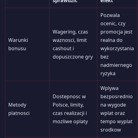
sprawdzic
efekt
Pozwala
ocenic, czy
Wagering, czas
promocja jest
Warunki
waznosci, limit
realna do
bonusu
cashout i
wykorzystania
dopuszczone gry
bez
nadmiernego
ryzyka
Wplywa
Dostepnosc w
bezposrednio
Metody
Polsce, limity,
na wygode
platnosci
czas realizacji i
wplat oraz
mozliwe oplaty
tempo wyplat
srodkow