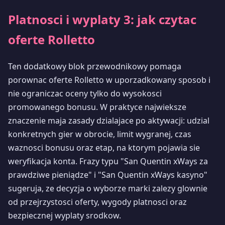
Platnosci i wyplaty 3: jak czytac
oferte Rolletto
Ten dodatkowy blok przewodnikowy pomaga
porownac oferte Rolletto w uporzadkowany sposob i
nie ograniczac oceny tylko do wysokosci
promowanego bonusu. W praktyce najwieksze
znaczenie maja zasady dzialajace po aktywacji: udzial
konkretnych gier w obrocie, limit wygranej, czas
waznosci bonusu oraz etap, na ktorym pojawia sie
weryfikacja konta. Frazy typu "San Quentin xWays za
prawdziwe pieniądze" i "San Quentin xWays kasyno"
sugeruja, ze decyzja o wyborze marki zalezy glownie
od przejrzystosci oferty, wygody platnosci oraz
bezpiecznej wyplaty srodkow.