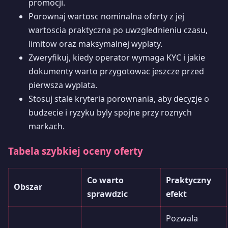
promocji.
Porownaj wartosc nominalna oferty z jej
wartoscia praktyczna po uwzglednieniu czasu,
limitow oraz maksymalnej wyplaty.
Zweryfikuj, kiedy operator wymaga KYC i jakie
dokumenty warto przygotowac jeszcze przed
pierwsza wyplata.
Stosuj stale kryteria porownania, aby decyzje o
budzecie i ryzyku byly spojne przy roznych
markach.
Tabela szybkiej oceny oferty
Co warto
Praktyczny
Obszar
sprawdzic
efekt
Pozwala