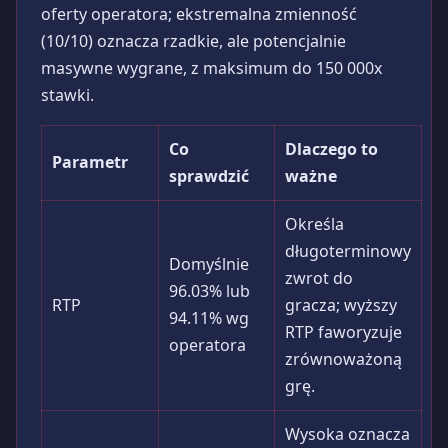
oferty operatora; ekstremalna zmienność
(10/10) oznacza rzadkie, ale potencjalnie
masywne wygrane, z maksimum do 150 000x
stawki.
Co
Dlaczego to
Parametr
sprawdzić
ważne
Określa
długoterminowy
Domyślnie
zwrot do
96.03% lub
RTP
gracza; wyższy
94.11% wg
RTP faworyzuje
operatora
zrównoważoną
grę.
Wysoka oznacza