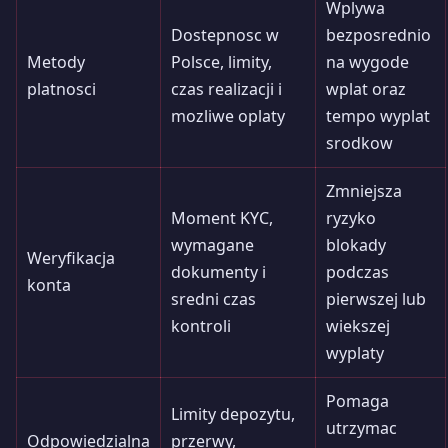
Wplywa
Dostepnosc w
bezposrednio
Metody
Polsce, limity,
na wygode
platnosci
czas realizacji i
wplat oraz
mozliwe oplaty
tempo wyplat
srodkow
Zmniejsza
Moment KYC,
ryzyko
wymagane
blokady
Weryfikacja
dokumenty i
podczas
konta
sredni czas
pierwszej lub
kontroli
wiekszej
wyplaty
Pomaga
Limity depozytu,
utrzymac
Odpowiedzialna
przerwy,