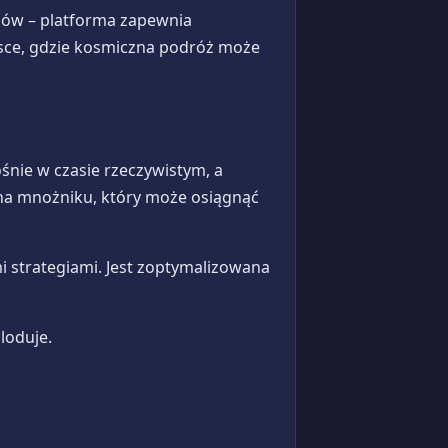
usów – platforma zapewnia
jsce, gdzie kosmiczna podróż może
ośnie w czasie rzeczywistym, a
 na mnożniku, który może osiągnąć
i strategiami. Jest zoptymalizowana
loduje.