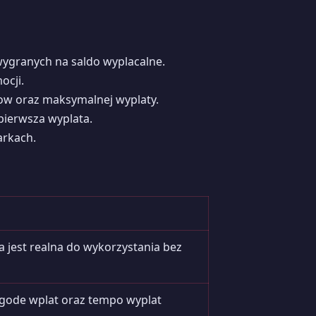
wygranych na saldo wyplacalne.
ocji.
tow oraz maksymalnej wyplaty.
pierwsza wyplata.
arkach.
a jest realna do wykorzystania bez
gode wplat oraz tempo wyplat