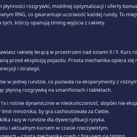
 płynności rozgrywki, mobilnej optymalizacji i oferty bon
wanym RNG, co gwarantuje uczciwość każdej rundy. To mie
 tych, którzy opanują timing wyjścia z rakiety.
awiasz rakietę lecącą w przestrzeni nad osiami X i Y. Kurs r
aną przed eksplozją pojazdu. Prosta mechanika opiera się
cyzji i strategii.
ów w jednej rundzie, co pozwala na eksperymenty z różnym
c płynną rozgrywkę na smartfonach i tabletach.
 1x i rośnie dynamicznie w nieskończoność, dopóki nie eksp
limit mnożnika, by gra cashoutowała za Ciebie.
ilka razy w rundzie dla dywersyfikacji ryzyka.
ą lotu i aktualnym kursem w czasie rzeczywistym.
wych – czysta mechanika crash z fokusem na timing.