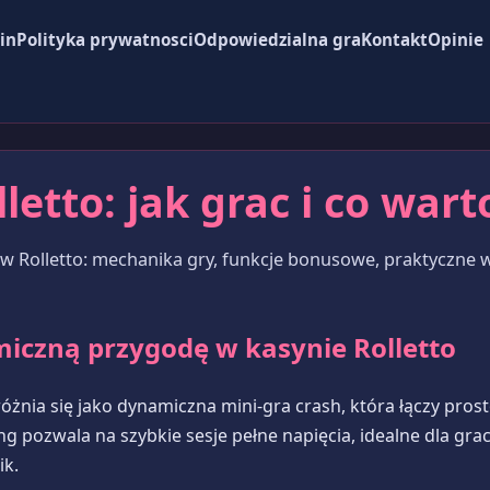
in
Polityka prywatnosci
Odpowiedzialna gra
Kontakt
Opinie
letto: jak grac i co wart
 w Rolletto: mechanika gry, funkcje bonusowe, praktyczne w
miczną przygodę w kasynie Rolletto
óżnia się jako dynamiczna mini-gra crash, która łączy pros
 pozwala na szybkie sesje pełne napięcia, idealne dla gr
ik.