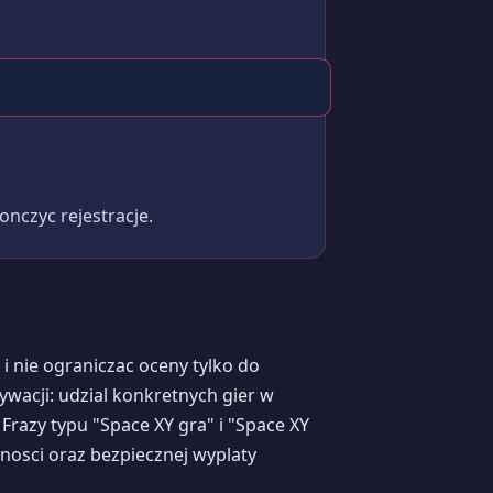
onczyc rejestracje.
nie ograniczac oceny tylko do
wacji: udzial konkretnych gier w
 Frazy typu "Space XY gra" i "Space XY
tnosci oraz bezpiecznej wyplaty