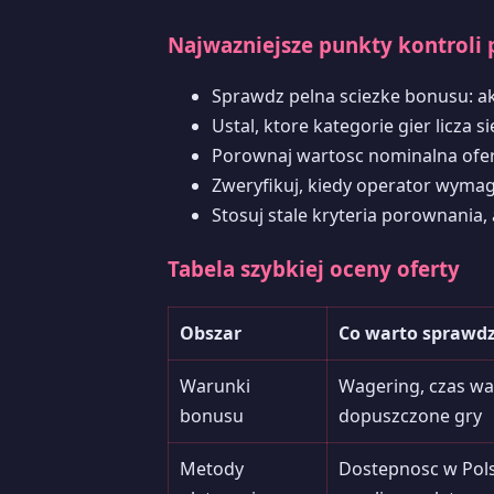
Najwazniejsze punkty kontroli 
Sprawdz pelna sciezke bonusu: ak
Ustal, ktore kategorie gier licza
Porownaj wartosc nominalna ofert
Zweryfikuj, kiedy operator wymag
Stosuj stale kryteria porownania,
Tabela szybkiej oceny oferty
Obszar
Co warto sprawdz
Warunki
Wagering, czas waz
bonusu
dopuszczone gry
Metody
Dostepnosc w Polsce