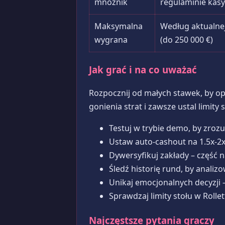
mnożnik
regulaminie kas
Maksymalna
Według aktualnej
wygrana
(do 250 000 €)
Jak grać i na co uważać
Rozpocznij od małych stawek, by o
gonienia strat i zawsze ustal limity
Testuj w trybie demo, by zroz
Ustaw auto-cashout na 1.5x-2x
Dywersyfikuj zakłady – część n
Śledź historię rund, by analizo
Unikaj emocjonalnych decyzji 
Sprawdzaj limity stołu w Rolle
Najczęstsze pytania graczy