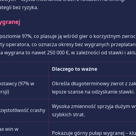
egii bez ryzyka.
ygranej
poziomie 97%, co plasuje ją wśród gier o korzystnym zwroci
ferty operatora, co oznacza okresy bez wygranych przepla
a wygrana to nawet 250 000 €, w zależności od stawki i akt
Dlaczego to ważne
dostawcy (97% w
Określa długoterminowy zwrot z za
sji)
lepsze szanse na odzyskanie stawki.
Wysoka zmienność sprzyja dużym wyg
 częstotliwość crashy
szybkich strat.
max win w
Pokazuje górny pułap wygranej – kl