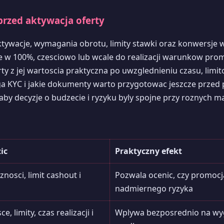
przed aktywacja oferty
tywacje, wymagania obrotu, limity stawki oraz konwersje 
 sie w 100%, czesciowo lub wcale do realizacji warunkow prom
y z jej wartoscia praktyczna po uwzglednieniu czasu, limi
a KYC i jakie dokumenty warto przygotowac jeszcze przed 
 aby decyzje o budzecie i ryzyku byly spojne przy roznych m
ic
Praktyczny efekt
nosci, limit cashout i
Pozwala ocenic, czy promocj
nadmiernego ryzyka
, limity, czas realizacji i
Wplywa bezposrednio na wy