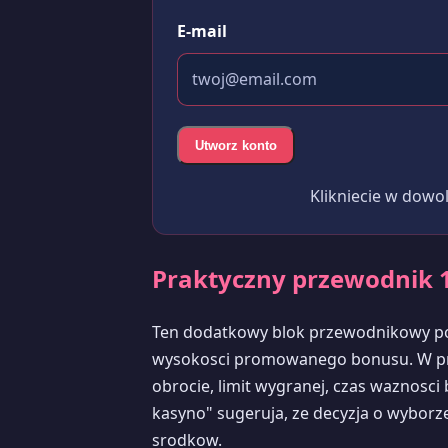
E-mail
Utworz konto
Klikniecie w dowol
Praktyczny przewodnik 1
Ten dodatkowy blok przewodnikowy po
wysokosci promowanego bonusu. W prak
obrocie, limit wygranej, czas waznosci
kasyno" sugeruja, ze decyzja o wyborze
srodkow.