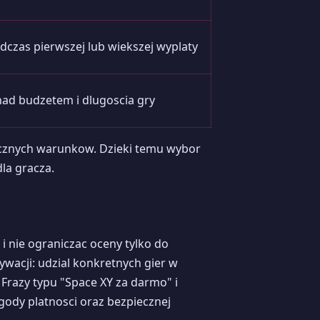
dczas pierwszej lub wiekszej wyplaty
ad budzetem i dlugoscia gry
tecznych warunkow. Dzieki temu wybor
la gracza.
nie ograniczac oceny tylko do
wacji: udzial konkretnych gier w
 Frazy typu "Space XY za darmo" i
gody platnosci oraz bezpiecznej