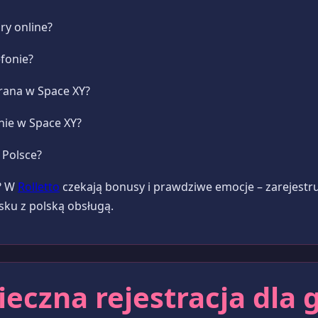
ry online?
fonie?
rana w Space XY?
nie w Space XY?
 Polsce?
Y? W
Rolletto
czekają bonusy i prawdziwe emocje – zarejestruj
ku z polską obsługą.
ieczna rejestracja dla g