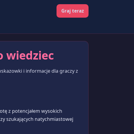
Graj teraz
o wiedziec
skazowki i informacje dla graczy z
totę z potencjałem wysokich
aczy szukających natychmiastowej