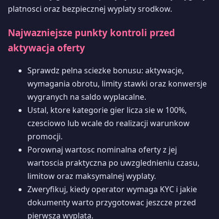
platnosci oraz bezpiecznej wyplaty srodkow.
Najwazniejsze punkty kontroli przed
aktywacja oferty
Sprawdz pelna sciezke bonusu: aktywacje,
wymagania obrotu, limity stawki oraz konwersje
wygranych na saldo wyplacalne.
Ustal, ktore kategorie gier licza sie w 100%,
czesciowo lub wcale do realizacji warunkow
promocji.
Porownaj wartosc nominalna oferty z jej
wartoscia praktyczna po uwzglednieniu czasu,
limitow oraz maksymalnej wyplaty.
Zweryfikuj, kiedy operator wymaga KYC i jakie
dokumenty warto przygotowac jeszcze przed
pierwsza wyplata.