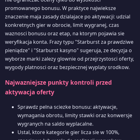
promowanego bonusu. W praktyce najwieksze
znaczenie maja zasady dzialajace po aktywacji: udzial
konkretnych gier w obrocie, limit wygranej, czas
waznosci bonusu oraz etap, na ktorym pojawia sie
weryfikacja konta. Frazy typu "Starburst za prawdziwe
pieniądze" i "Starburst kasyno" sugeruja, ze decyzja o
wyborze marki zalezy glownie od przejrzystosci oferty,
wygody platnosci oraz bezpiecznej wyplaty srodkow.
Najwazniejsze punkty kontroli przed
aktywacja oferty
Sprawdz pelna sciezke bonusu: aktywacje,
wymagania obrotu, limity stawki oraz konwersje
wygranych na saldo wyplacalne.
Ustal, ktore kategorie gier licza sie w 100%,