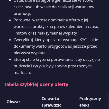
Ustal, ktore kategorie gier licza sie w 100%,
czesciowo lub wcale do realizacji warunkow
promocji.
Porownaj wartosc nominalna oferty z jej
wartoscia praktyczna po uwzglednieniu czasu,
limitow oraz maksymalnej wyplaty.
Zweryfikuj, kiedy operator wymaga KYC i jakie
dokumenty warto przygotowac jeszcze przed
pierwsza wyplata.
Stosuj stale kryteria porownania, aby decyzje o
budzecie i ryzyku byly spojne przy roznych
markach.
Tabela szybkiej oceny oferty
Co warto
Praktyczny
Obszar
sprawdzic
efekt