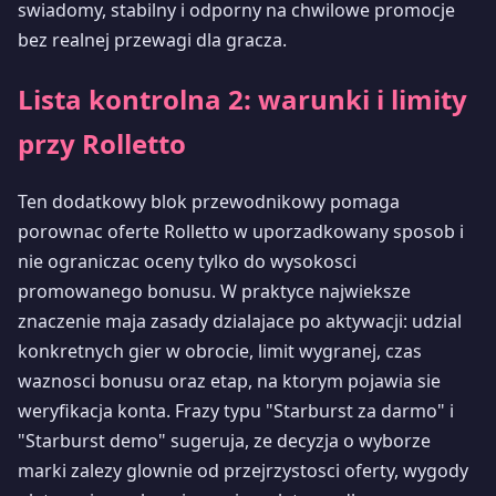
swiadomy, stabilny i odporny na chwilowe promocje
bez realnej przewagi dla gracza.
Lista kontrolna 2: warunki i limity
przy Rolletto
Ten dodatkowy blok przewodnikowy pomaga
porownac oferte Rolletto w uporzadkowany sposob i
nie ograniczac oceny tylko do wysokosci
promowanego bonusu. W praktyce najwieksze
znaczenie maja zasady dzialajace po aktywacji: udzial
konkretnych gier w obrocie, limit wygranej, czas
waznosci bonusu oraz etap, na ktorym pojawia sie
weryfikacja konta. Frazy typu "Starburst za darmo" i
"Starburst demo" sugeruja, ze decyzja o wyborze
marki zalezy glownie od przejrzystosci oferty, wygody