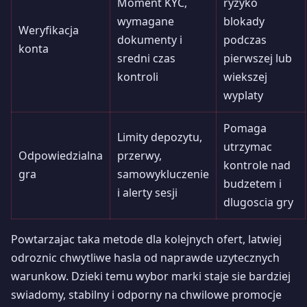
Moment KYC,
ryzyko
wymagane
blokady
Weryfikacja
dokumenty i
podczas
konta
sredni czas
pierwszej lub
kontroli
wiekszej
wyplaty
Pomaga
Limity depozytu,
utrzymac
Odpowiedzialna
przerwy,
kontrole nad
gra
samowykluczenie
budzetem i
i alerty sesji
dlugoscia gry
Powtarzajac taka metode dla kolejnych ofert, latwiej
odroznic chwytliwe hasla od naprawde uzytecznych
warunkow. Dzieki temu wybor marki staje sie bardziej
swiadomy, stabilny i odporny na chwilowe promocje