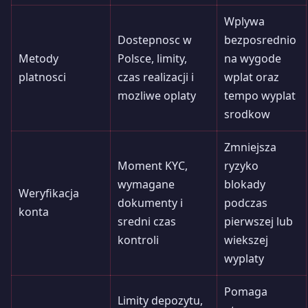
Wplywa
Dostepnosc w
bezposrednio
Metody
Polsce, limity,
na wygode
platnosci
czas realizacji i
wplat oraz
mozliwe oplaty
tempo wyplat
srodkow
Zmniejsza
Moment KYC,
ryzyko
wymagane
blokady
Weryfikacja
dokumenty i
podczas
konta
sredni czas
pierwszej lub
kontroli
wiekszej
wyplaty
Pomaga
Limity depozytu,