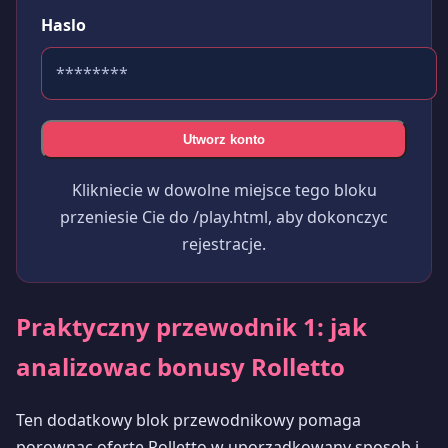
Haslo
Utworz konto
Klikniecie w dowolne miejsce tego bloku
przeniesie Cie do /play.html, aby dokonczyc
rejestracje.
Praktyczny przewodnik 1: jak
analizowac bonusy Rolletto
Ten dodatkowy blok przewodnikowy pomaga
porownac oferte Rolletto w uporzadkowany sposob i