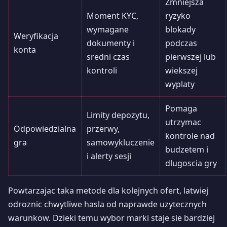
Zmniejsza
Moment KYC,
ryzyko
wymagane
blokady
Weryfikacja
dokumenty i
podczas
konta
sredni czas
pierwszej lub
kontroli
wiekszej
wyplaty
Pomaga
Limity depozytu,
utrzymac
Odpowiedzialna
przerwy,
kontrole nad
gra
samowykluczenie
budzetem i
i alerty sesji
dlugoscia gry
Powtarzajac taka metode dla kolejnych ofert, latwiej
odroznic chwytliwe hasla od naprawde uzytecznych
warunkow. Dzieki temu wybor marki staje sie bardziej