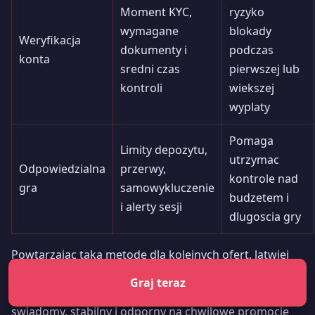
Moment KYC,
ryzyko
wymagane
blokady
Weryfikacja
dokumenty i
podczas
konta
sredni czas
pierwszej lub
kontroli
wiekszej
wyplaty
Pomaga
Limity depozytu,
utrzymac
Odpowiedzialna
przerwy,
kontrole nad
gra
samowykluczenie
budzetem i
i alerty sesji
dlugoscia gry
Powtarzajac taka metode dla kolejnych ofert, latwiej
odroznic chwytliwe hasla od naprawde uzytecznych
Graj teraz
warunkow. Dzieki temu wybor marki staje sie bardziej
swiadomy, stabilny i odporny na chwilowe promocje