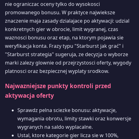
nie ograniczac oceny tylko do wysokosci
promowanego bonusu. W praktyce najwieksze
znaczenie maja zasady dzialajace po aktywacji: udzial
konkretnych gier w obrocie, limit wygranej, czas
waznosci bonusu oraz etap, na ktorym pojawia sie
weryfikacja konta. Frazy typu "Starburst jak grać" i
"Starburst strategia" sugeruja, ze decyzja o wyborze
marki zalezy glownie od przejrzystosci oferty, wygody
platnosci oraz bezpiecznej wyplaty srodkow.
Najwazniejsze punkty kontroli przed
aktywacja oferty
Sprawdz pelna sciezke bonusu: aktywacje,
wymagania obrotu, limity stawki oraz konwersje
wygranych na saldo wyplacalne.
Ustal, ktore kategorie gier licza sie w 100%,