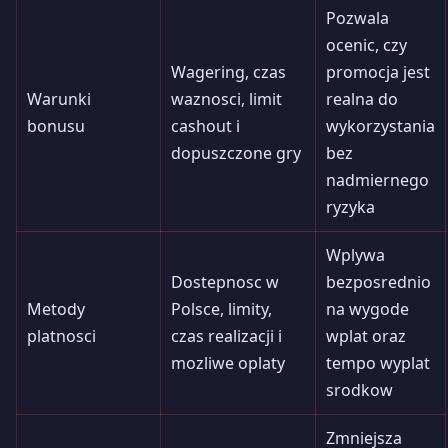
Pozwala
ocenic, czy
Wagering, czas
promocja jest
Warunki
waznosci, limit
realna do
bonusu
cashout i
wykorzystania
dopuszczone gry
bez
nadmiernego
ryzyka
Wplywa
Dostepnosc w
bezposrednio
Metody
Polsce, limity,
na wygode
platnosci
czas realizacji i
wplat oraz
mozliwe oplaty
tempo wyplat
srodkow
Zmniejsza