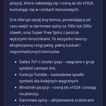
pozycji, które nakładają się i rosną aż do x1024,
kumulując się w rundach bonusowych.
Gra oferuje opcję buy bonus, pozwalającą od
razu wejść w darmowe spiny za 100x lub 500x
stawki, oraz Super Free Spins z jeszcze
wyższymi mnożnikami. To wszystko tworzy
eksplozywną rozgrywkę, pełną kaskad i
nagromadzonych bonusów.
Siatka 7x7 z cluster pays – wygrane z grup
symboli zamiast linii.
Funkcja Tumble – kaskadowe spadki
symboli dla kolejnych wygranych.
Mnożniki pozycji – rosną do x1024 i zostają
na planszy.
Darmowe spiny – aktywowane scatterami