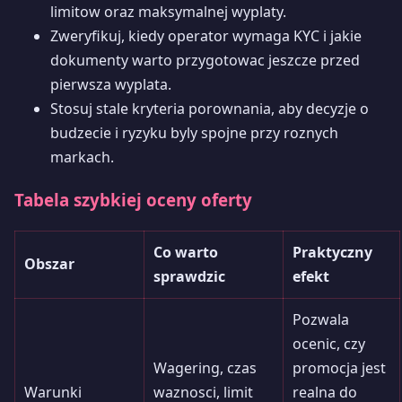
limitow oraz maksymalnej wyplaty.
Zweryfikuj, kiedy operator wymaga KYC i jakie
dokumenty warto przygotowac jeszcze przed
pierwsza wyplata.
Stosuj stale kryteria porownania, aby decyzje o
budzecie i ryzyku byly spojne przy roznych
markach.
Tabela szybkiej oceny oferty
Co warto
Praktyczny
Obszar
sprawdzic
efekt
Pozwala
ocenic, czy
Wagering, czas
promocja jest
Warunki
waznosci, limit
realna do