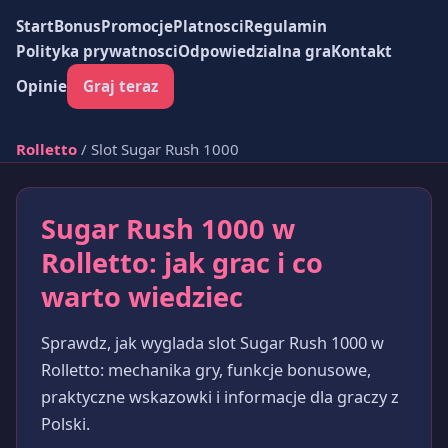
Start
Bonus
Promocje
Platnosci
Regulamin
Polityka prywatnosci
Odpowiedzialna gra
Kontakt
Opinie
Graj teraz
Rolletto
/ Slot Sugar Rush 1000
Sugar Rush 1000 w
Rolletto: jak grac i co
warto wiedziec
Sprawdz, jak wyglada slot Sugar Rush 1000 w
Rolletto: mechanika gry, funkcje bonusowe,
praktyczne wskazowki i informacje dla graczy z
Polski.