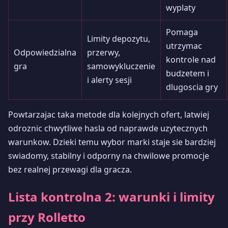
wyplaty
Pomaga
Limity depozytu,
utrzymac
Odpowiedzialna
przerwy,
kontrole nad
gra
samowykluczenie
budzetem i
i alerty sesji
dlugoscia gry
Powtarzajac taka metode dla kolejnych ofert, latwiej
odroznic chwytliwe hasla od naprawde uzytecznych
warunkow. Dzieki temu wybor marki staje sie bardziej
swiadomy, stabilny i odporny na chwilowe promocje
bez realnej przewagi dla gracza.
Lista kontrolna 2: warunki i limity
przy Rolletto