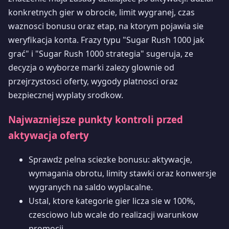
konkretnych gier w obrocie, limit wygranej, czas
waznosci bonusu oraz etap, na ktorym pojawia sie
weryfikacja konta. Frazy typu "Sugar Rush 1000 jak
grać" i "Sugar Rush 1000 strategia" sugeruja, ze
decyzja o wyborze marki zalezy glownie od
przejrzystosci oferty, wygody platnosci oraz
bezpiecznej wyplaty srodkow.
Najwazniejsze punkty kontroli przed
aktywacja oferty
Sprawdz pelna sciezke bonusu: aktywacje,
wymagania obrotu, limity stawki oraz konwersje
wygranych na saldo wyplacalne.
Ustal, ktore kategorie gier licza sie w 100%,
czesciowo lub wcale do realizacji warunkow
promocji.