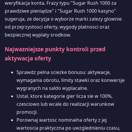
weryfikacja konta. Frazy typu "Sugar Rush 1000 za
prawdziwe pieniądze" i "Sugar Rush 1000 kasyno"
sugeruja, ze decyzja o wyborze marki zalezy glownie
od przejrzystosci oferty, wygody platnosci oraz
bezpiecznej wyplaty srodkow.
Najwazniejsze punkty kontroli przed
aktywacja oferty
Sprawdz pelna sciezke bonusu: aktywacje,
wymagania obrotu, limity stawki oraz konwersje
wygranych na saldo wyplacalne.
Ustal, ktore kategorie gier licza sie w 100%,
czesciowo lub wcale do realizacji warunkow
promocji.
Porownaj wartosc nominalna oferty z jej
wartoscia praktyczna po uwzglednieniu czasu,