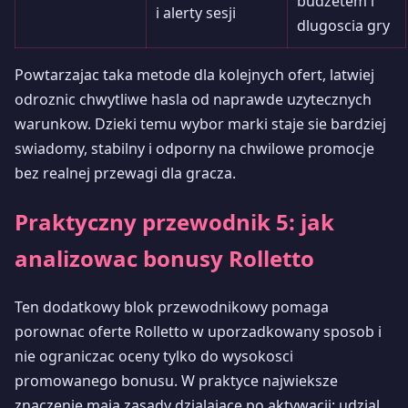
budzetem i
i alerty sesji
dlugoscia gry
Powtarzajac taka metode dla kolejnych ofert, latwiej
odroznic chwytliwe hasla od naprawde uzytecznych
warunkow. Dzieki temu wybor marki staje sie bardziej
swiadomy, stabilny i odporny na chwilowe promocje
bez realnej przewagi dla gracza.
Praktyczny przewodnik 5: jak
analizowac bonusy Rolletto
Ten dodatkowy blok przewodnikowy pomaga
porownac oferte Rolletto w uporzadkowany sposob i
nie ograniczac oceny tylko do wysokosci
promowanego bonusu. W praktyce najwieksze
znaczenie maja zasady dzialajace po aktywacji: udzial