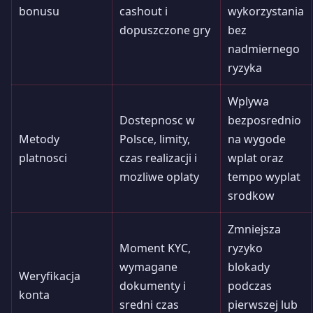
bonusu
cashout i
wykorzystania
dopuszczone gry
bez
nadmiernego
ryzyka
Wplywa
Dostepnosc w
bezposrednio
Metody
Polsce, limity,
na wygode
platnosci
czas realizacji i
wplat oraz
mozliwe oplaty
tempo wyplat
srodkow
Zmniejsza
Moment KYC,
ryzyko
wymagane
blokady
Weryfikacja
dokumenty i
podczas
konta
sredni czas
pierwszej lub