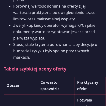
Porownaj wartosc nominalna oferty z jej
wartoscia praktyczna po uwzglednieniu czasu,
limitow oraz maksymalnej wyplaty.
Zweryfikuj, kiedy operator wymaga KYC i jakie
dokumenty warto przygotowac jeszcze przed
pierwsza wyplata.
Stosuj stale kryteria porownania, aby decyzje o
budzecie i ryzyku byly spojne przy roznych
markach.
Tabela szybkiej oceny oferty
Co warto
Praktyczny
Obszar
sprawdzic
efekt
Pozwala