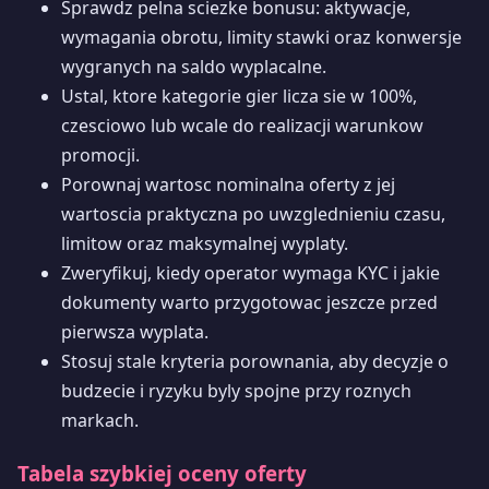
Sprawdz pelna sciezke bonusu: aktywacje,
wymagania obrotu, limity stawki oraz konwersje
wygranych na saldo wyplacalne.
Ustal, ktore kategorie gier licza sie w 100%,
czesciowo lub wcale do realizacji warunkow
promocji.
Porownaj wartosc nominalna oferty z jej
wartoscia praktyczna po uwzglednieniu czasu,
limitow oraz maksymalnej wyplaty.
Zweryfikuj, kiedy operator wymaga KYC i jakie
dokumenty warto przygotowac jeszcze przed
pierwsza wyplata.
Stosuj stale kryteria porownania, aby decyzje o
budzecie i ryzyku byly spojne przy roznych
markach.
Tabela szybkiej oceny oferty