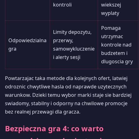
kontroli
wiekszej
wyplaty
Pomaga
Limity depozytu,
utrzymac
Odpowiedzialna
przerwy,
kontrole nad
gra
samowykluczenie
budzetem i
i alerty sesji
dlugoscia gry
Powtarzajac taka metode dla kolejnych ofert, latwiej
odroznic chwytliwe hasla od naprawde uzytecznych
warunkow. Dzieki temu wybor marki staje sie bardziej
swiadomy, stabilny i odporny na chwilowe promocje
bez realnej przewagi dla gracza.
Bezpieczna gra 4: co warto