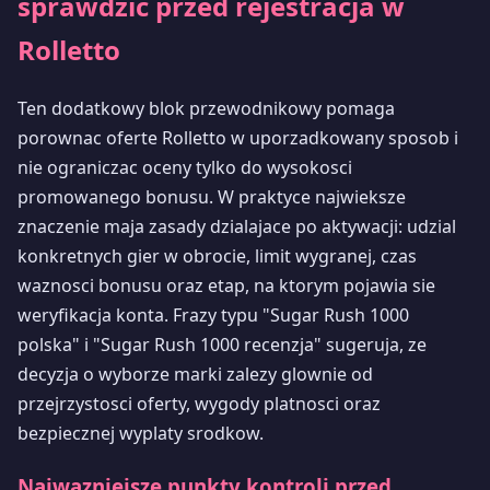
sprawdzic przed rejestracja w
Rolletto
Ten dodatkowy blok przewodnikowy pomaga
porownac oferte Rolletto w uporzadkowany sposob i
nie ograniczac oceny tylko do wysokosci
promowanego bonusu. W praktyce najwieksze
znaczenie maja zasady dzialajace po aktywacji: udzial
konkretnych gier w obrocie, limit wygranej, czas
waznosci bonusu oraz etap, na ktorym pojawia sie
weryfikacja konta. Frazy typu "Sugar Rush 1000
polska" i "Sugar Rush 1000 recenzja" sugeruja, ze
decyzja o wyborze marki zalezy glownie od
przejrzystosci oferty, wygody platnosci oraz
bezpiecznej wyplaty srodkow.
Najwazniejsze punkty kontroli przed