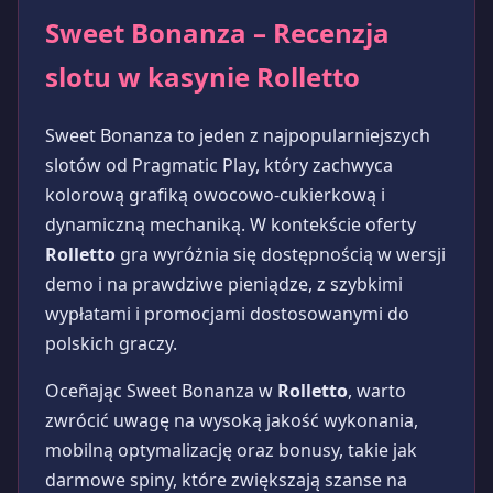
Sweet Bonanza – Recenzja
slotu w kasynie Rolletto
Sweet Bonanza to jeden z najpopularniejszych
slotów od Pragmatic Play, który zachwyca
kolorową grafiką owocowo-cukierkową i
dynamiczną mechaniką. W kontekście oferty
Rolletto
gra wyróżnia się dostępnością w wersji
demo i na prawdziwe pieniądze, z szybkimi
wypłatami i promocjami dostosowanymi do
polskich graczy.
Oceñając Sweet Bonanza w
Rolletto
, warto
zwrócić uwagę na wysoką jakość wykonania,
mobilną optymalizację oraz bonusy, takie jak
darmowe spiny, które zwiększają szanse na