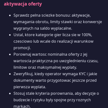
aktywacja oferty
Sprawdz pelna sciezke bonusu: aktywacje,
wymagania obrotu, limity stawki oraz konwersje
wygranych na saldo wyplacalne.
Ustal, ktore kategorie gier licza sie w 100%,
czesciowo lub wcale do realizacji warunkow
promocji.
Porownaj wartosc nominalna oferty z jej
wartoscia praktyczna po uwzglednieniu czasu,
limitow oraz maksymalnej wyplaty.
Zweryfikuj, kiedy operator wymaga KYC i jakie
dokumenty warto przygotowac jeszcze przed
pierwsza wyplata.
Stosuj stale kryteria porownania, aby decyzje o
budzecie i ryzyku byly spojne przy roznych
markach.