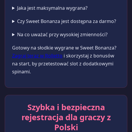
Jaka jest maksymalna wygrana?
Czy Sweet Bonanza jest dostępna za darmo?
Na co uważać przy wysokiej zmienności?
Gotowy na słodkie wygrane w Sweet Bonanza?
Zagraj teraz w Rolletto
i skorzystaj z bonusów
na start, by przetestować slot z dodatkowymi
spinami.
Szybka i bezpieczna
rejestracja dla graczy z
Polski