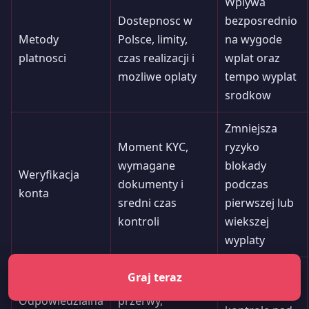
Wplywa
Dostepnosc w
bezposrednio
Metody
Polsce, limity,
na wygode
platnosci
czas realizacji i
wplat oraz
mozliwe oplaty
tempo wyplat
srodkow
Zmniejsza
Moment KYC,
ryzyko
wymagane
blokady
Weryfikacja
dokumenty i
podczas
konta
sredni czas
pierwszej lub
kontroli
wiekszej
wyplaty
Pomaga
Graj teraz
Limity depozytu,
utrzymac
Odpowiedzialna
przerwy,