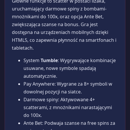
Główne funkcje to scatter w postaci lizaka,
uruchamiający darmowe spiny z bombami-
mnożnikami do 100x, oraz opcja Ante Bet,
zwiększająca szanse na bonus. Gra jest
dostępna na urządzeniach mobilnych dzięki
HTML5, co zapewnia płynność na smartfonach i
tabletach.
System
Tumble
: Wygrywające kombinacje
usuwane, nowe symbole spadają
automatycznie.
Pay Anywhere: Wygrane za 8+ symboli w
dowolnej pozycji na siatce.
Darmowe spiny: Aktywowane 4+
scatterami, z mnożnikami narastającymi
do 100x.
Ante Bet: Podwaja szanse na free spins za