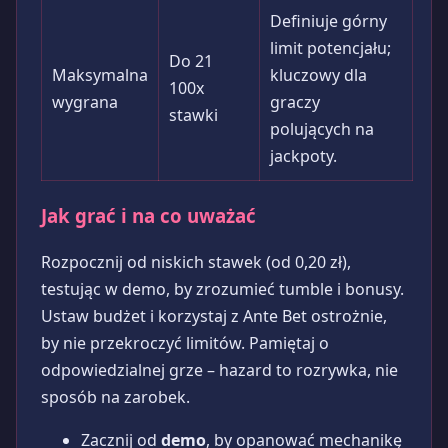
Definiuje górny
limit potencjału;
Do 21
Maksymalna
kluczowy dla
100x
wygrana
graczy
stawki
polujących na
jackpoty.
Jak grać i na co uważać
Rozpocznij od niskich stawek (od 0,20 zł),
testując w demo, by zrozumieć tumble i bonusy.
Ustaw budżet i korzystaj z Ante Bet ostrożnie,
by nie przekroczyć limitów. Pamiętaj o
odpowiedzialnej grze – hazard to rozrywka, nie
sposób na zarobek.
Zacznij od
demo
, by opanować mechanikę