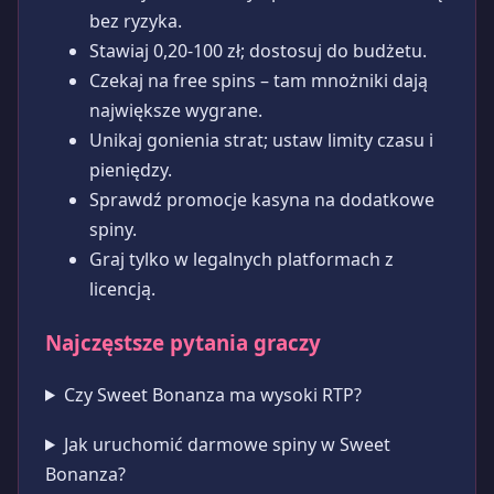
bez ryzyka.
Stawiaj 0,20-100 zł; dostosuj do budżetu.
Czekaj na free spins – tam mnożniki dają
największe wygrane.
Unikaj gonienia strat; ustaw limity czasu i
pieniędzy.
Sprawdź promocje kasyna na dodatkowe
spiny.
Graj tylko w legalnych platformach z
licencją.
Najczęstsze pytania graczy
Czy Sweet Bonanza ma wysoki RTP?
Jak uruchomić darmowe spiny w Sweet
Bonanza?