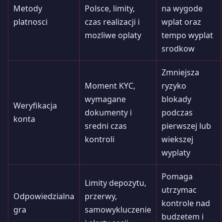
Metody
Polsce, limity,
na wygode
platnosci
czas realizacji i
wplat oraz
mozliwe oplaty
tempo wyplat
srodkow
Zmniejsza
Moment KYC,
ryzyko
wymagane
blokady
Weryfikacja
dokumenty i
podczas
konta
sredni czas
pierwszej lub
kontroli
wiekszej
wyplaty
Pomaga
Limity depozytu,
utrzymac
Odpowiedzialna
przerwy,
kontrole nad
gra
samowykluczenie
budzetem i