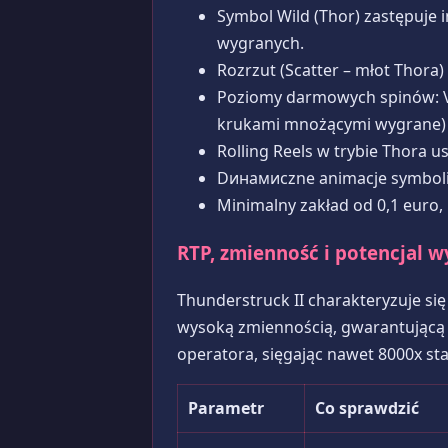
Symbol Wild (Thor) zastępuje
wygranych.
Rozrzut (Scatter – młot Thor
Poziomy darmowych spinów: Val
krukami mnożącymi wygrane) i 
Rolling Reels w trybie Thora
Dинамиczne animacje symboli,
Minimalny zakład od 0,1 euro
RTP, zmienność i potencjal w
Thunderstruck II charakteryzuje się
wysoką zmiennością, gwarantującą r
operatora, sięgając nawet 8000x st
Parametr
Co sprawdzić