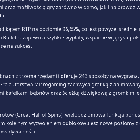
 oraz możliwością gry zarówno w demo, jak i na prawdziwe
du.
od kątem RTP na poziomie 96,65%, co jest powyżej średniej 
 Rolletto zapewnia szybkie wypłaty, wsparcie w języku po
nse na sukces.
ębnach z trzema rzędami i oferuje 243 sposoby na wygraną, c
i. Gra autorstwa Microgaming zachwyca grafiką z animowan
nymi kafelkami bębnów oraz ścieżką dźwiękową z gromkimi 
brotów (Great Hall of Spins), wielopoziomowa funkcja bon
żdym kolejnym wyzwoleniem odblokowujesz nowe poziomy z
zewidywalności.