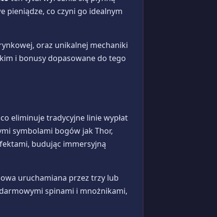
 pieniądze, co czyni go idealnym
rynkowej, oraz unikalnej mechaniki
lskim i bonusy dopasowane do tego
o eliminuje tradycyjne linie wypłat
ymi symbolami bogów jak Thor,
efektami, budując immersyjną
usowa uruchamiana przez trzy lub
 darmowymi spinami i mnożnikami,