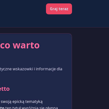
Graj teraz
 co warto
tyczne wskazowki i informacje dla
etto
y swoją epicką tematyką
tto
ten tytuł wyróżnia się płynną