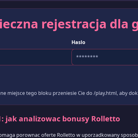
ieczna rejestracja dla g
Haslo
ne miejsce tego bloku przeniesie Cie do /play.html, aby dok
: jak analizowac bonusy Rolletto
maga porownac oferte Rolletto w uporzadkowany sposob i 